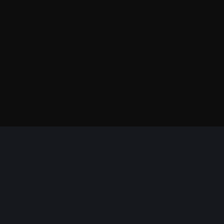
Winbeatz
Home
Giochi
Accedi